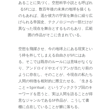
あることに気づく。空想科学小説とも呼ばれ
るSFには、数百年後の未来の地球を描くも
のもあれば、遥か彼方の宇宙を舞台に繰り広
げられる帝国史、テクノロジーの一部だけが
異なった現在を舞台とするものもあり、広範
囲の作品がそこに含まれている。
空想を飛躍させ、今の地球上にある現実とい
う枠を外してしまえる自由さがSFにはあ
る。そこでは既存のルールには意味がなくな
り、アンドロイドやエイリアンが当たり前の
ように存在し、そのことが、今現在の私たち
人間の特徴を相対的に際立たせる。「生きる
こと＝Spiritual」というブッククラブ回のキ
ーワードを思うと、実は人間を語ることが得
意なジャンルであるSF作品が、こうして書
棚に点在していることが腑に落ちる。