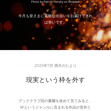
Photo by Patrick Hendry on Unsplash
今月も皆さまに素敵な出会いをお届けできれ
ば幸いです。
2025年7月 満月のたより
現実という枠を外す
ブッククラブ回の書棚を改めて見てみると、
SFというジャンルに含まれる作品が意外と