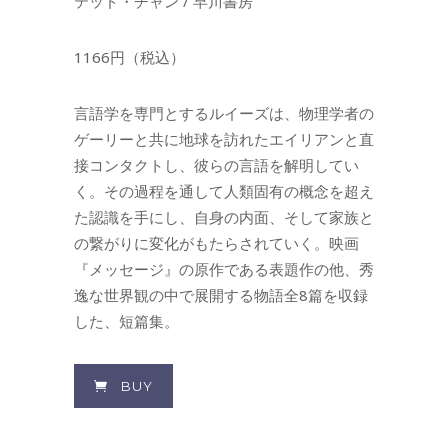
テッド・チャン / 早川書房
1166円（税込）
言語学を専門とするルイーズは、物理学者の
ゲーリーと共に地球を訪れたエイリアンと直
接コンタクトし、彼らの言語を解明してい
く。その過程を通して人類固有の概念を超え
た認識を手にし、自身の内面、そして家族と
の繋がりに変化がもたらされていく。映画
『メッセージ』の原作である表題作の他、秀
逸な世界観の中で展開する物語全8篇を収録
した、短篇集。
BUY