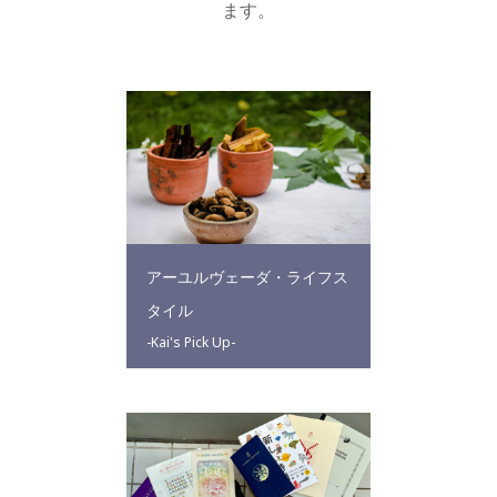
ます。
アーユルヴェーダ・ライフス
タイル
-Kai's Pick Up-