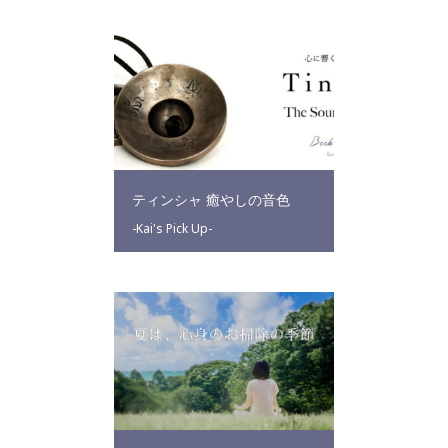
ティンシャ 癒やしの音色
-Kai's Pick Up-