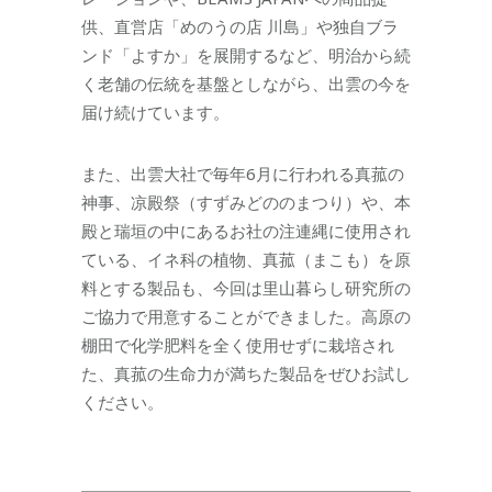
供、直営店「めのうの店 川島」や独自ブラ
ンド「よすか」を展開するなど、明治から続
く老舗の伝統を基盤としながら、出雲の今を
届け続けています。
また、出雲大社で毎年6月に行われる真菰の
神事、凉殿祭（すずみどののまつり）や、本
殿と瑞垣の中にあるお社の注連縄に使用され
ている、イネ科の植物、真菰（まこも）を原
料とする製品も、今回は里山暮らし研究所の
ご協力で用意することができました。高原の
棚田で化学肥料を全く使用せずに栽培され
た、真菰の生命力が満ちた製品をぜひお試し
ください。