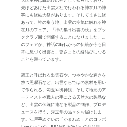
大国主神は縁結びの神として知られており、
先ほどあげた出雲大社で行われる神在月の神
事にも縁結大祭があります。そしてまさに縁
あって、神の集う地、出雲の空気に触れる神
在月のフェア、「神の集う出雲の秋」をブッ
ククラブ回で開催することになりました。こ
のフェアが、神話の時代からの伝統が今も日
常に息づく出雲と、皆さまとの縁結びになる
ことを願っています。
碧玉と呼ばれる出雲石や、つややかな輝きを
放つ黒曜石など、出雲ならではの素材を用い
て作られる、勾玉や御神鏡、そして地元のア
ーティストや職人の手による天然木の製品な
ど、出雲の伝統に連なる製品の制作、プロデ
ュースを行う、秀玉堂の品々をお届けしま
す。江戸手ぬぐいの「かまわぬ」とのコラボ
レーションや、BEAMS JAPANへの商品提