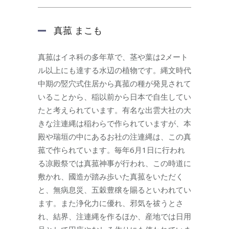
真菰 まこも
真菰はイネ科の多年草で、茎や葉は2メート
ル以上にも達する水辺の植物です。縄文時代
中期の竪穴式住居から真菰の種が発見されて
いることから、稲以前から日本で自生してい
たと考えられています。有名な出雲大社の大
きな注連縄は稲わらで作られていますが、本
殿や瑞垣の中にあるお社の注連縄は、この真
菰で作られています。毎年6月1日に行われ
る凉殿祭では真菰神事が行われ、この時道に
敷かれ、國造が踏み歩いた真菰をいただく
と、無病息災、五穀豊穣を賜るといわれてい
ます。また浄化力に優れ、邪気を祓うとさ
れ、結界、注連縄を作るほか、産地では日用