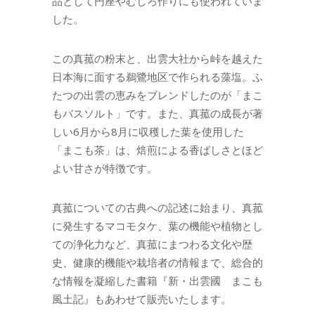
品として円座やむしろ作りにも使われていま
した。
この真菰の粉末と、出雲大社から峠を越えた
日本海に面する鵜鷺地区で作られる藻塩。ふ
たつの出雲の恵みをブレンドしたのが「まこ
もバスソルト」です。また、真菰の成長が著
しい6月から8月に収穫した葉を使用した
「まこも茶」は、焙煎による香ばしさとほど
よい甘さが特徴です。
真菰についての古典への記述に始まり、真菰
に発生するマコモタケ、葉の機能や植物とし
ての浄化力など、真菰にまつわる文化や歴
史、健康的機能や栽培者の情報まで、総合的
な情報を凝縮した書籍『新・出雲國 まこも
風土記』もあわせて販売いたします。