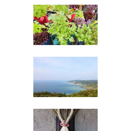
ブッククラブ回 春の種まき
フェア
Event
シャマナ 奄美ユタ 円聖修
＆ 民俗学者 福寛美 『ユタに
生きる』
Event
大地の恵みでつくるお正月飾
り ― 手しごとワークショッ