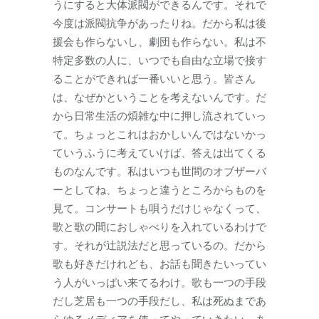
うにすると大体派閥ができるんです。それで
今度は派閥抗争があったりね。だから私は後
援会も作らないし、劇団も作らない。私は不
特定多数の人に、いつでも自由な立場で接す
ることができれば一番いいと思う。皆さん
は、なぜかということを考えないんです。だ
から日常生活の煩雑な中に押し流されていっ
て。ちょっとこれはおかしいんではないかっ
ていうふうに考えていけば、答えは出てくる
ものなんです。私はいつも世間のオブザーバ
ーとしてね、ちょっと違うところからものを
見て。コンサートも唄うだけじゃなくって、
歌と歌の間におしゃべりを入れているわけで
す。それが辻説法だと思っているの。だから
歌も好きだけれども、お話も聞きたいってい
う人がいっぱい来てるわけ。歌も一つの手段
だし芝居も一つの手段だし、私は死ぬまであ
らゆるメディアを使ってやっていきたい。あ