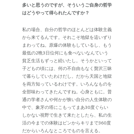
多いと思うのですが、そういうご自身の哲学
はどうやって得られたんですか？
私の場合、自分の哲学のほとんどは体験主義
から来てるんです。それこそ地獄を這いずり
まわってね。原爆の体験もしているし、もう
最低の2晩3日位何にも食べないなんていう
貧乏生活もずっと続いたし。そうかといって
子どもの頃には、何の不自由もなく贅沢三昧
で暮らしていたわけだし。だから天国と地獄
を両方知っているわけです。いろんなものを
全部味わってきたんですね。心身ともに。普
通の学者さんや何かが狭い自分の人生体験の
中で、象牙の塔にこもってまあ30度ぐらい
しかない視野で生きて来たとしたら、私の生
活の今までの体験はピンからキリまで360度
だからいろんなところでものを言える。