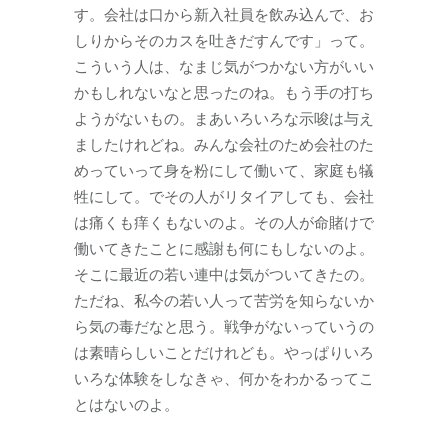
す。会社は口から新入社員を飲み込んで、お
しりからそのカスを吐きだすんです」って。
こういう人は、なまじ気がつかない方がいい
かもしれないなと思ったのね。もう手の打ち
ようがないもの。まあいろいろな示唆は与え
ましたけれどね。みんな会社のため会社のた
めっていって身を粉にして働いて、家庭も犠
牲にして。でその人がリタイアしても、会社
は痛くも痒くもないのよ。その人が命賭けで
働いてきたことに感謝も何にもしないのよ。
そこに最近の若い連中は気がついてきたの。
ただね、私今の若い人って苦労を知らないか
ら気の毒だなと思う。戦争がないっていうの
は素晴らしいことだけれども。やっぱりいろ
いろな体験をしなきゃ、何かをわかるってこ
とはないのよ。