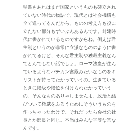
聖書もあれはまだ国家というものも確立され
ていない時代の物語で、現代とは社会機構も
全て違ってるんだから、ものの考え方も役に
立たない部分もずいぶんあるんです。封建時
代に書かれているものですからね。例えば君
主制というのが非常に立派なもののように書
かれてるけど、そんな君主制や独裁主義なん
てとんでもない話でしょ。ローマ法皇が住ん
でいるようなバチカン宮殿みたいなものをキ
リストが持ってたかっていうの。生きている
ときに階級や階位を付けられたかっていう
の。そんなものありゃしませんよ。政治と結
びついて権威をふるうためにそういうものを
作っちゃったわけで、それだったら会社の社
長とか部長と同じ。本当はみんな平等な筈な
んです。