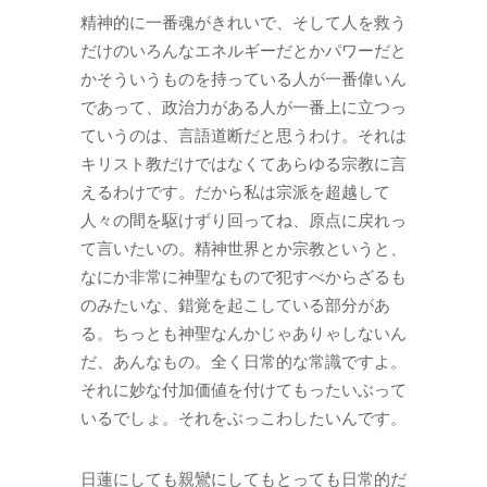
精神的に一番魂がきれいで、そして人を救う
だけのいろんなエネルギーだとかパワーだと
かそういうものを持っている人が一番偉いん
であって、政治力がある人が一番上に立つっ
ていうのは、言語道断だと思うわけ。それは
キリスト教だけではなくてあらゆる宗教に言
えるわけです。だから私は宗派を超越して
人々の間を駆けずり回ってね、原点に戻れっ
て言いたいの。精神世界とか宗教というと、
なにか非常に神聖なもので犯すべからざるも
のみたいな、錯覚を起こしている部分があ
る。ちっとも神聖なんかじゃありゃしないん
だ、あんなもの。全く日常的な常識ですよ。
それに妙な付加価値を付けてもったいぶって
いるでしょ。それをぶっこわしたいんです。
日蓮にしても親鸞にしてもとっても日常的だ