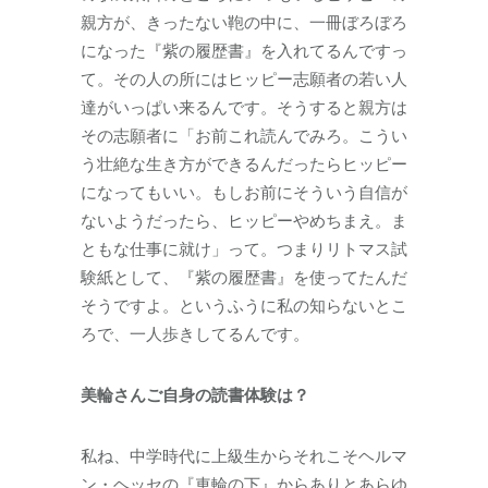
親方が、きったない鞄の中に、一冊ぼろぼろ
になった『紫の履歴書』を入れてるんですっ
て。その人の所にはヒッピー志願者の若い人
達がいっぱい来るんです。そうすると親方は
その志願者に「お前これ読んでみろ。こうい
う壮絶な生き方ができるんだったらヒッピー
になってもいい。もしお前にそういう自信が
ないようだったら、ヒッピーやめちまえ。ま
ともな仕事に就け」って。つまりリトマス試
験紙として、『紫の履歴書』を使ってたんだ
そうですよ。というふうに私の知らないとこ
ろで、一人歩きしてるんです。
美輪さんご自身の読書体験は？
私ね、中学時代に上級生からそれこそヘルマ
ン・ヘッセの『車輪の下』からありとあらゆ