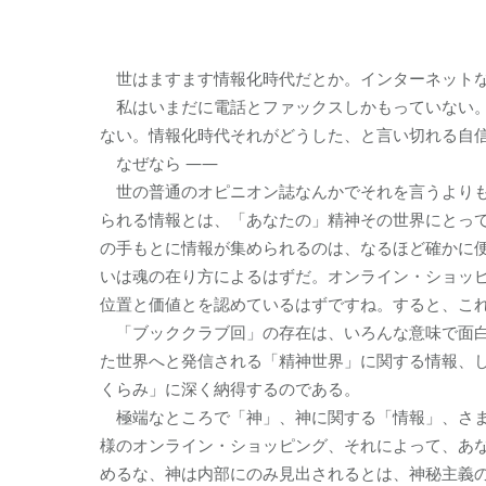
世はますます情報化時代だとか。インターネットな
私はいまだに電話とファックスしかもっていない。
ない。情報化時代それがどうした、と言い切れる自
なぜなら ――
世の普通のオピニオン誌なんかでそれを言うよりも
られる情報とは、「あなたの」精神その世界にとっ
の手もとに情報が集められるのは、なるほど確かに
いは魂の在り方によるはずだ。オンライン・ショッ
位置と価値とを認めているはずですね。すると、こ
「ブッククラブ回」の存在は、いろんな意味で面白
た世界へと発信される「精神世界」に関する情報、
くらみ」に深く納得するのである。
極端なところで「神」、神に関する「情報」、さま
様のオンライン・ショッピング、それによって、あ
めるな、神は内部にのみ見出されるとは、神秘主義