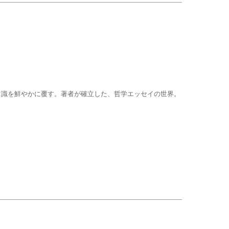
常識を鮮やかに覆す。著者が確立した、哲学エッセイの世界。