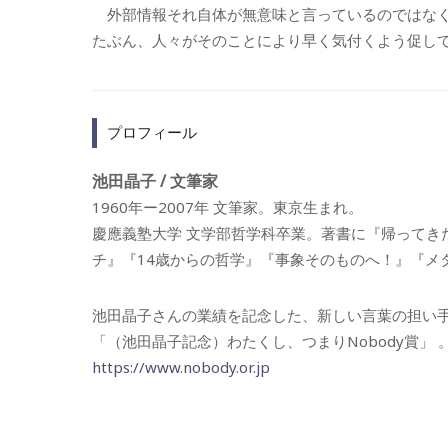
外部情報それ自体が無意味と言っているのではなく
たぶん、人々がそのことにより早く気付くよう促し
プロフィール
池田晶子 / 文筆家
1960年ー2007年 文筆家。東京生まれ。
慶應義塾大学 文学部哲学科卒業。著書に『帰ってき
チ』『14歳からの哲学』『事象そのものへ！』『メ
池田晶子さんの業績を記念した、新しい言葉の担い
「（池田晶子記念）わたくし、つまりNobody賞」 
https://www.nobody.or.jp