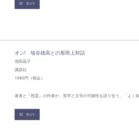
BUY
オン! 埴谷雄高との形而上対話
池田晶子
講談社
1980円（税込）
著者と『死霊』の作者が、哲学と文学の可能性を語り合う。「よく
BUY