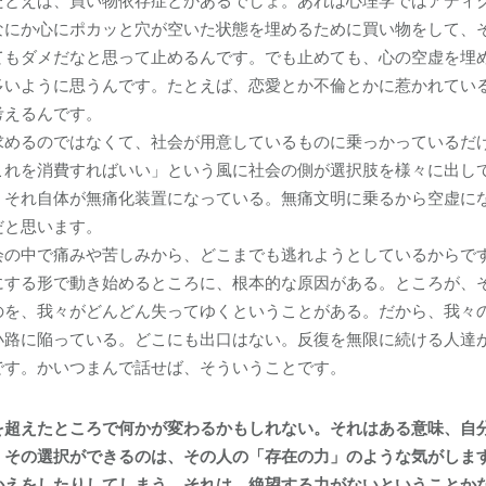
とえば、買い物依存症とかあるでしょ。あれは心理学ではアディク
なにか心にポカッと穴が空いた状態を埋めるために買い物をして、
てもダメだなと思って止めるんです。でも止めても、心の空虚を埋
多いように思うんです。たとえば、恋愛とか不倫とかに惹かれてい
考えるんです。
求めるのではなくて、社会が用意しているものに乗っかっているだ
これを消費すればいい」という風に社会の側が選択肢を様々に出し
、それ自体が無痛化装置になっている。無痛文明に乗るから空虚に
だと思います。
会の中で痛みや苦しみから、どこまでも逃れようとしているからで
にする形で動き始めるところに、根本的な原因がある。ところが、
のを、我々がどんどん失ってゆくということがある。だから、我々
小路に陥っている。どこにも出口はない。反復を無限に続ける人達
です。かいつまんで話せば、そういうことです。
超えたところで何かが変わるかもしれない。それはある意味、自
。その選択ができるのは、その人の「存在の力」のような気がしま
かえをしたりしてしまう。それは、絶望する力がないということか