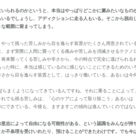
いられるのかというと、本当はやっぱりどこかに澱みたいなもの
もいるでしょうし、アディクションに走る人もいる。そこから脱出
うな範囲に留まってしまう。
うやって残った苦しみから目を逸らす装置がたくさん用意されてい
は、まず実際に人間に襲ってくる痛みや苦しみを消滅させるテクノ
、将来襲ってくる苦しみや辛さから、今の時点で完全に逃げられる
あった時に、本当は感じているのに感じないことにできるためのい
辛さから目を逸らす装置として、はっきり働いている、あるいは今
をばらまくようになってきているんですね。それに乗ることによって
それでも残る苦しみは、「心のケアによって取り除こう」あるいは 
妙にできている。今後も、ますますこの傾向は進んでいくのではな
意志によって自由になる可能性がある、という認識をみんなが持
とか不条理を受けいれたり、預けることができたわけです。でも今