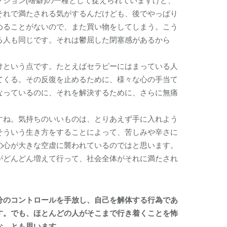
ション(嗜癖)の一種として捉えられていますけど、
それで満たされる気がするんだけども、後でやっぱり
めることがないので、また買い物をしてしまう。こう
る人も同じです。それは鬱屈した閉塞感があるから
けという点です。たとえばセラピーにはまっている人
てくる。その反復を止めるために、様々な心の手当て
なっているのに、それを解決するために、さらに無痛
すね。気持ちのいいものは、とりあえず手に入れよう
そういう生き方をすることによって、苦しみや辛さに
の心が大きな空虚に襲われているのではと思います。
がどんどん増えて行って、社会全体がそれに満たされ
分のコントロールを手放し、自己を解体する行為であ
す。でも、ほとんどの人がそこまで行き着くことを怖
な、とも思います。