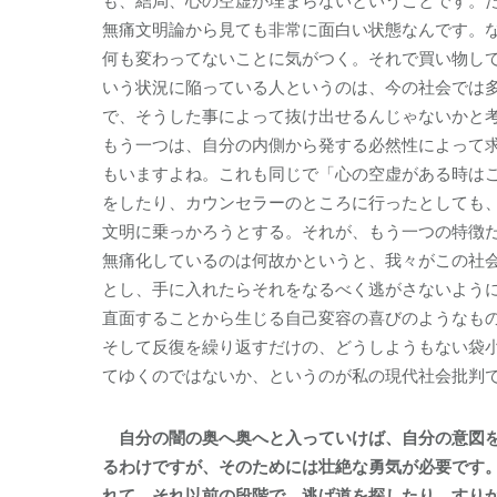
も、結局、心の空虚が埋まらないということです。た
無痛文明論から見ても非常に面白い状態なんです。
何も変わってないことに気がつく。それで買い物し
いう状況に陥っている人というのは、今の社会では
で、そうした事によって抜け出せるんじゃないかと
もう一つは、自分の内側から発する必然性によって
もいますよね。これも同じで「心の空虚がある時は
をしたり、カウンセラーのところに行ったとしても
文明に乗っかろうとする。それが、もう一つの特徴
無痛化しているのは何故かというと、我々がこの社
とし、手に入れたらそれをなるべく逃がさないよう
直面することから生じる自己変容の喜びのようなも
そして反復を繰り返すだけの、どうしようもない袋
てゆくのではないか、というのが私の現代社会批判
自分の闇の奥へ奥へと入っていけば、自分の意図を
るわけですが、そのためには壮絶な勇気が必要です
れて、それ以前の段階で、逃げ道を探したり、すり