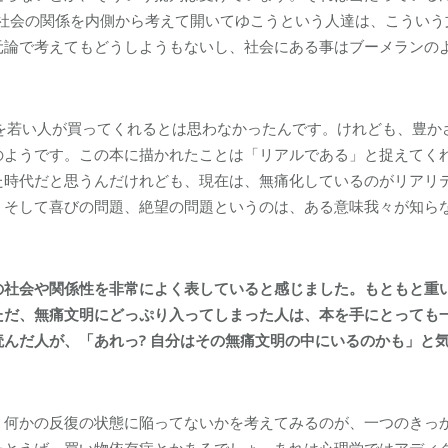
と社会の関係を内側から考えて開いてゆこうという人達は、こうい
元論で考えてもどうしようもないし、社会にある事はブーメランの
本を若い人が買ってくれるとは思わなかったんです。けれども、豊か
のようです。この本に描かれたことは「リアルである」と捉えてく
た時代だと思うんだけれども、現在は、無痛化しているのがリアリ
、そして喜びの問題、絶望の問題というのは、ある意味我々が知ら
社会や関係性を非常によく表していると感じました。もともと重
ただ、無痛文明にどっぷり入ってしまった人は、本を手にとっても
読んだ人が、「あれっ
?
自分はその無痛文明の中にいるのかも」と
、何かの反復の状態に陥ってないかを考えてみるのが、一つのきっ