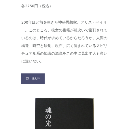
各2750円（税込）
200年ほど前を生きた神秘思想家、アリス・ベイリ
ー。このところ、彼女の書籍が相次いで復刊されて
いるのは、時代が求めているからだろうか。人間の
構造、時空と錯覚。現在、広く読まれているスピリ
チュアル系の知識の源流をこの中に見出す人も多い
に違いない。
BUY