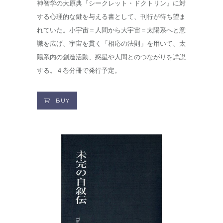
神智学の大原典『シークレット・ドクトリン』に対
する心理的な鍵を与える書として、刊行が待ち望ま
れていた。小宇宙＝人間から大宇宙＝太陽系へと意
識を広げ、宇宙を貫く「相応の法則」を用いて、太
陽系内の創造活動、惑星や人間とのつながりを詳説
する。４巻分冊で発行予定。
BUY