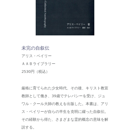
未完の自叙伝
アリス・ベイリー
ＡＡＢライブラリー
2530円（税込）
厳格に育てられた少女時代、その後、キリスト教宣
教師として働き、39歳でテレパシーを受け、ジュ
ワル・クール大師の教えを出版した。本書は、アリ
ス・ベイリーが自らの半生を克明に綴った自叙伝。
その経験から得た、さまざまな霊的概念の意味を解
説する。