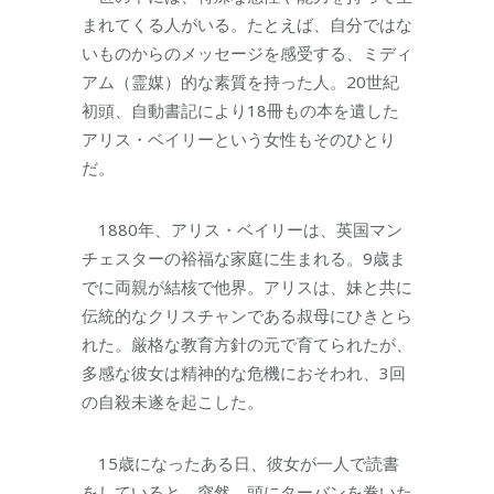
まれてくる人がいる。たとえば、自分ではな
いものからのメッセージを感受する、ミディ
アム（霊媒）的な素質を持った人。20世紀
初頭、自動書記により18冊もの本を遺した
アリス・ベイリーという女性もそのひとり
だ。
1880年、アリス・ベイリーは、英国マン
チェスターの裕福な家庭に生まれる。9歳ま
でに両親が結核で他界。アリスは、妹と共に
伝統的なクリスチャンである叔母にひきとら
れた。厳格な教育方針の元で育てられたが、
多感な彼女は精神的な危機におそわれ、3回
の自殺未遂を起こした。
15歳になったある日、彼女が一人で読書
をしていると、突然、頭にターバンを巻いた