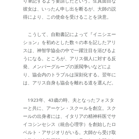
り筆記するよう要請したという。生真面目な
彼女は、いったん申し出を断るが、大師の説
得により、この使命を受けることを決意。
こうして、自動書記によって『イニシエー
ション』を初めとした数々の本を記したアリ
スは、神智学協会の中で一躍注目を浴びるよ
うになる。ところが、アリス個人に対する反
発、メンバーグループの派閥争いなどによ
り、協会内のトラブルは深刻化する。翌年に
は、アリス自身も協会を離れる道を選んだ。
1923年、43歳の時、夫となったフォスタ
ーと共に、アーケン・スクールを創立。スク
ールの出身者には、イタリアの精神科医でサ
イコシンセシス（統合心理学）を創始したロ
ベルト・アサジオリがいる。大師から受け取