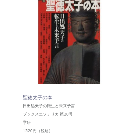
聖徳太子の本
日出処天子の転生と未来予言
ブックスエソテリカ 第20号
学研
1320円（税込）