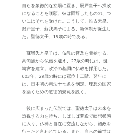
自らを象徴的な立場に置き、厩戸皇子へ摂政
になることを嘆願、彼は固辞したものの、つ
いにはそれを受けた。こうして、推古天皇、
厩戸皇子、蘇我馬子による、新体制が誕生し
た。聖徳太子、19歳の時である。
蘇我氏と皇子は、仏教の普及を開始する。
高句麗から仏僧を迎え、27歳の時には、斑
鳩宮を建立。政治の基調に仏教を採用した。
603年、29歳の時には冠位十二階、翌年に
は、日本初の憲法十七条を制定。理想の国家
を築くための道徳的規範を説く。
後に広まった伝説では、聖徳太子は未来を
透視する力を持ち、しばしば夢殿で瞑想状態
に入り、仏神と自在に交流しながら、施政を
行ったと言われている。また、自らの前世は