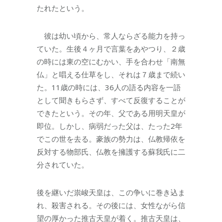
たれたという。
彼は幼い頃から、常人ならざる能力を持っ
ていた。生後４ヶ月で言葉をあやつり、２歳
の時には東の空にむかい、手を合わせ「南無
仏」と唱える仕草をし、それは７歳まで続い
た。11歳の時には、36人の語る内容を一語
として聞きもらさず、すべて反復することが
できたという。その年、父である用明天皇が
即位。しかし、病弱だった父は、たった2年
でこの世を去る。豪族の勢力は、仏教帰依を
反対する物部氏、仏教を擁護する蘇我氏に二
分されていた。
後を継いだ祟峻天皇は、この争いに巻き込ま
れ、殺害される。その後には、女性ながら信
望の厚かった推古天皇が着く。推古天皇は、