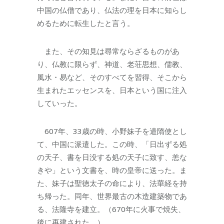
中国の仏僧であり、仏法の理を日本に知らし
めるために転生したと言う。
また、その知見は尋常ならざるものがあ
り、仏教に限らず、神道、老荘思想、儒教、
風水・易など、そのすべてを習得、そこから
生まれたエッセンスを、日本という国に注入
していった。
607年、33歳の時、小野妹子を遣隋使とし
て、中国に派遣した。この時、「日出ずる処
の天子、書を日没する処の天子に致す、恙な
きや」という文書を、時の皇帝に送った。ま
た、妹子は聖徳太子の命により、法華経を持
ち帰った。同年、世界最古の木造建築物であ
る、法隆寺を建立。（670年に火事で焼失、
後に再建された。）