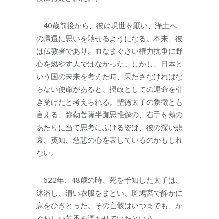
40歳前後から、彼は現世を厭い、浄土へ
の帰還に思いを馳せるようになる。本来、彼
は仏教者であり、血なまぐさい権力抗争に野
心を燃やす人ではなかった。しかし、日本と
いう国の未来を考えた時、果たさなければな
らない使命があると、摂政としての運命を引
き受けたと考えられる。聖徳太子の象徴とも
言える、弥勒菩薩半跏思惟像の、右手を頬の
あたりに当て思考にふける姿は、彼の深い悲
哀、英知、慈悲の心を表しているのかもしれ
ない。
622年、48歳の時、死を予知した太子は、
沐浴し、清い衣服をまとい、斑鳩宮で静かに
息をひきとった。その亡骸はいつまでも、か
ぐわしい芳香を漂わせていたという。