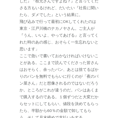
した』『枝元さんですよね？』と言ってくだ
さる方もいるけれど、だいたい『社長に聞い
たら、ダメでした』という結果に。
飛び込みで行って最初にOKしてくれたのは
東京・江戸川橋のナカノヤさん。ご主人が
『うん、いいよ、やってあげる』と言ってく
れた時のあの感じ、おそらく一生忘れないと
思います」
ここで急いで書いておかなければいけないこ
とがある。ここまで読んでくださった皆さん
はおそらく、余ったパン、あとは捨てるばか
りのパンを無料でもらいに行くのが「夜のパ
ン屋さん」だと想像されるのではないだろう
か。ところがこれが違うのだ。パンはあくま
で購入するのである。１個ずつだと大変だか
らセットにしてもらい、値段を決めてもらっ
たら、半額から60％の金額で卸してもら
う。そして月末締めで支払いをする。