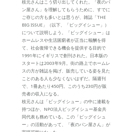
枝元さんはこう切り出してくれた。「夜のパ
ン屋さん」を理解してもらうために、すでに
ご存じの方も多いとは思うが、雑誌「THE
BIG ISSUE」（以下、「ビッグイシュー」）
について説明しよう。「ビッグイシュー」は
ホームレスや生活困窮者が正当に報酬を得
て、社会復帰できる機会を提供する目的で
1991年にイギリスで創刊された。日本版の
スタートは2003年9月。街の路上でホームレ
スの方が雑誌を掲げ、販売している姿を見た
ことのある人も少なくないはずだ。隔週刊
で、1冊あたり450円。このうち230円が販
売者の収入になる。
枝元さんは「ビッグイシュー」の中に連載を
持つほか、NPO法人ビッグイシュー基金共
同代表も務めている。この「ビッグイシュ
ー」の活動があって、「夜のパン屋さん」が
実現可能になった。