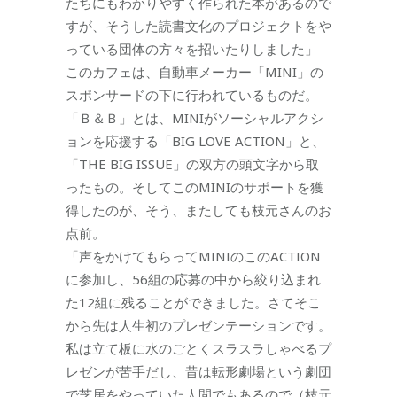
たちにもわかりやすく作られた本があるので
すが、そうした読書文化のプロジェクトをや
っている団体の方々を招いたりしました」
このカフェは、自動車メーカー「MINI」の
スポンサードの下に行われているものだ。
「Ｂ＆Ｂ」とは、MINIがソーシャルアクシ
ョンを応援する「BIG LOVE ACTION」と、
「THE BIG ISSUE」の双方の頭文字から取
ったもの。そしてこのMINIのサポートを獲
得したのが、そう、またしても枝元さんのお
点前。
「声をかけてもらってMINIのこのACTION
に参加し、56組の応募の中から絞り込まれ
た12組に残ることができました。さてそこ
から先は人生初のプレゼンテーションです。
私は立て板に水のごとくスラスラしゃべるプ
レゼンが苦手だし、昔は転形劇場という劇団
で芝居をやっていた人間でもあるので（枝元