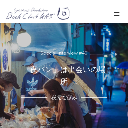
Special Interview #40
「夜パン」は出会いの場
所
枝元なほみ