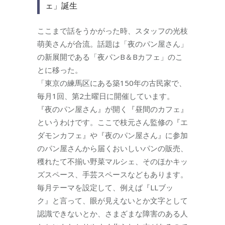
ェ」誕生
ここまで話をうかがった時、スタッフの光枝
萌美さんが合流。話題は「夜のパン屋さん」
の新展開である「夜パンB＆Bカフェ」のこ
とに移った。
「東京の練馬区にある築150年の古民家で、
毎月1回、第2土曜日に開催しています。
『夜のパン屋さん』が開く『昼間のカフェ』
というわけです。ここで枝元さん監修の『エ
ダモンカフェ』や『夜のパン屋さん』に参加
のパン屋さんから届くおいしいパンの販売、
穫れたて不揃い野菜マルシェ、そのほかキッ
ズスペース、手芸スペースなどもあります。
毎月テーマを設定して、例えば『LLブッ
ク』と言って、眼が見えないとか文字として
認識できないとか、さまざまな障害のある人