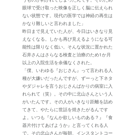
眼球で受け取った映像を正しく脳に伝えられ
ない状態です。現代の医学では神経の再生は
かなり難しいと言われました」
昨日まで見えていた人が、今日はいきなり見
えなくなる。しかも再び見えるようになる可
能性は限りなく低い。そんな状況に置かれた
石井さんはさらなる検査と治療のため1か月
以上の入院生活を余儀なくされた。
「僕、いわゆる『おじさん』って言われる人
種が大嫌いだったんですが、ずーっと下ネタ
やダジャレを言うおじさんばかりの病室に入
れられて（笑）。その中に北山さんという人
がいたんです。その人がいきなり距離を詰め
てきて、やたらに世話を焼きたがるんです
よ。いつも『なんか欲しいものある？』『食
器片付けてあげようか』と言ってくれる人
で。その北山さんが毎朝、インスタントコー