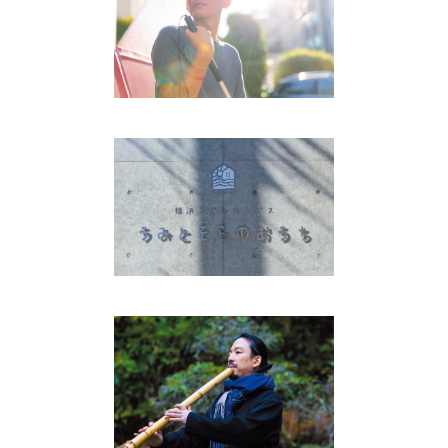
見える人と見えない人のあい
だをつなぐ
Interview
「生まれてきてよかった」 そ
う思える場所を提供したい。
Interview
尺八を追求して、 禅と出会
う。
Interview