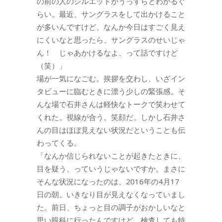
の前の人のシルエットがうっすらとわかるぐ
らい。最近、サングラスをして出かけること
が多いんですけど、なんか今日はすごく見え
にくいなと思ったら、サングラスのせいじゃ
ん！ じゃあかけるなよ、って話ですけど
（笑）」
場が一気になごむ。挨拶を交わし、いざイン
タビューに臨むときに漂う少しの緊張感。そ
んな場で石井さんは軽快なトークで笑わせて
くれた。視線が合う。笑顔だ。しかし石井さ
んの目はほぼ見えない状況だということも伝
わってくる。
「なんか信じられないことが起きたときに、
目を疑う、っていうじゃないですか。まさに
そんな状況になったのは、2016年の4月17
日の朝。いきなり目が見えなくなっていまし
た。前日、ちょっと目の調子がおかしいなと
思い眼科に行ったんですけど、検査しても特