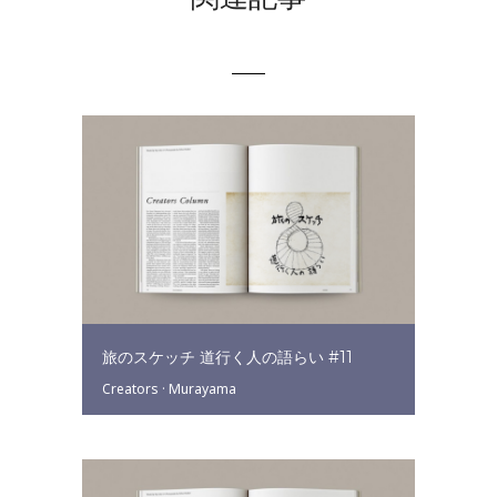
旅のスケッチ 道行く人の語らい #11
Creators
·
Murayama