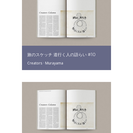
旅のスケッチ 道行く人の語らい #10
Creators
·
Murayama