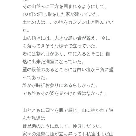
その山並みに三方を囲まれるようにして、
10 軒の同じ形をした家が建っていた。
土地の人は、この地をカンノン山と呼んでい
た。
山の頂きには、大きな黒い岩が聳え、 今に
も落ちてきそうな様子で立っていた。
岩には割れ目があり、中に入るとそこは 自
然に出来た洞窟になっていた。
壁の段差のあるところには白い塩が三角に盛
ってあった。
誰かが時折お参りに来るらしかった。
でも誰もその姿を見かけた者はなかった。
山とともに四季を肌で感じ、山に抱かれて遊
んだ私達は
皆兄弟のように親しく、仲良しだった。
家々の煙突に煙が立ち昇っても私達はまだ山