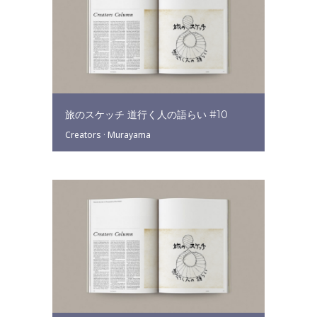
旅のスケッチ 道行く人の語らい #10
Creators
·
Murayama