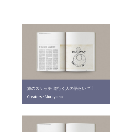
旅のスケッチ 道行く人の語らい #11
Creators
·
Murayama