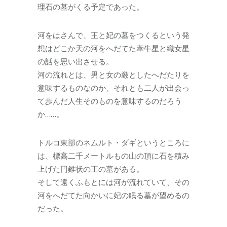
理石の墓がくる予定であった。
河をはさんで、王と妃の墓をつくるという発
想はどこか天の河をへだてた牽牛星と織女星
の話を思い出させる。
河の流れとは、男と女の厳としたへだたりを
意味するものなのか、それとも二人が出会っ
て歩んだ人生そのものを意味するのだろう
か……。
トルコ東部のネムルト・ダギというところに
は、標高二千メートルもの山の頂に石を積み
上げた円錐状の王の墓がある。
そして遠くふもとには河が流れていて、その
河をへだてた向かいに妃の眠る墓が望めるの
だった。