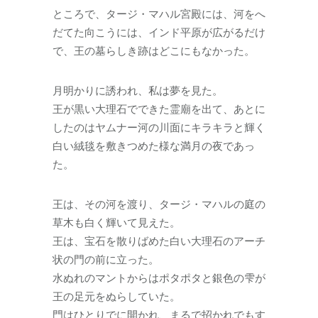
ところで、タージ・マハル宮殿には、河をへ
だてた向こうには、インド平原が広がるだけ
で、王の墓らしき跡はどこにもなかった。
月明かりに誘われ、私は夢を見た。
王が黒い大理石でできた霊廟を出て、あとに
したのはヤムナー河の川面にキラキラと輝く
白い絨毯を敷きつめた様な満月の夜であっ
た。
王は、その河を渡り、タージ・マハルの庭の
草木も白く輝いて見えた。
王は、宝石を散りばめた白い大理石のアーチ
状の門の前に立った。
水ぬれのマントからはポタポタと銀色の雫が
王の足元をぬらしていた。
門はひとりでに開かれ、まるで招かれでもす