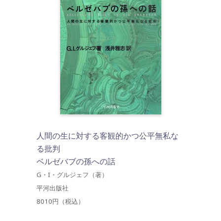
人間の生に対する客観的かつ公平無私な
る批判
ベルゼバブの孫への話
G・I・グルジェフ（著）
平河出版社
8010円（税込）