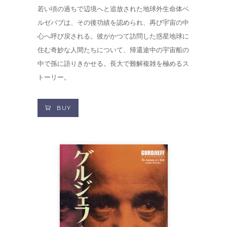
若い頃の過ちで辺境へと追放された地球外生命体ベ
ルゼバブは、その後功績を認められ、再び宇宙の中
心へ呼び戻される。彼がかつて訪問した惑星地球に
住む奇妙な人間たちについて、帰還途中の宇宙船の
中で孫に語りきかせる。長大で難解複雑を極めるス
トーリー。
BUY