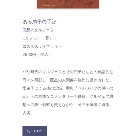
ある弟子の手記
回想のグルジェフ
C.S.ノット（著）
コスモスライブラリー
2640円（税込）
パリ時代のグルジェフとその門弟たちとの神話的な
日々を回顧し、巨星の人間像を鮮烈に描き出した、
愛弟子による魂の記録。聖典『ベルゼバブの孫への
話』への卓抜なコメンタリーも併録。グルジェフ思
想への鋭い洞察も交えながら、その全体像に迫る。
古書。
BUY