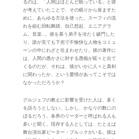
るのは、「人間はほとんど眠っている」と彼
が考えていたことで、その眠りから覚ますた
めに、あらゆる方法を使った。スーフィの流
れを組む回転舞踏、自己想起、エニアグラ
ム、音楽…。彼を慕う弟子を冷たく破門した
り、誰が見ても下劣で不愉快な人物をコミュ
ーンの中にわざと住まわせたり。彼の著作に
は、人間の愚かさに対する愚痴が延々と出て
くるのだが、それは、彼がいかに人々と真剣
に関わったか、という愛情があってこそでは
なかっただろうか？
グルジェフの教えに影響を受けた人は、多く
を語ろうとしない。しかし、かなりの数にの
ぼるだろう。各界のリーダーと呼ばれる人も
多いと聞く。現存する人としては、たとえば
舞台演出家ピーター・ブルックがいる。彼は