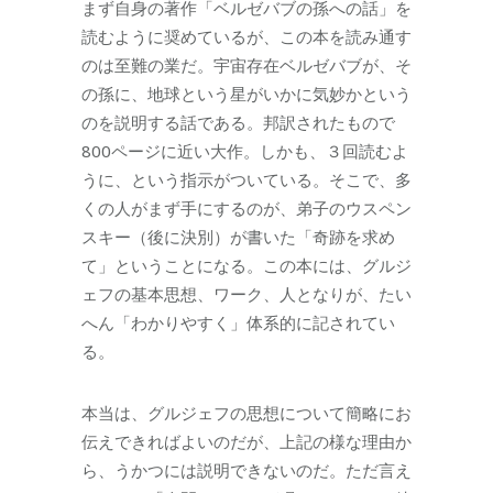
まず自身の著作「ベルゼバブの孫への話」を
読むように奨めているが、この本を読み通す
のは至難の業だ。宇宙存在ベルゼバブが、そ
の孫に、地球という星がいかに気妙かという
のを説明する話である。邦訳されたもので
800ページに近い大作。しかも、３回読むよ
うに、という指示がついている。そこで、多
くの人がまず手にするのが、弟子のウスペン
スキー（後に決別）が書いた「奇跡を求め
て」ということになる。この本には、グルジ
ェフの基本思想、ワーク、人となりが、たい
へん「わかりやすく」体系的に記されてい
る。
本当は、グルジェフの思想について簡略にお
伝えできればよいのだが、上記の様な理由か
ら、うかつには説明できないのだ。ただ言え