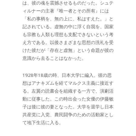
は、彼の魂を震撼させるものだった。シュテ
ィルナーの主著『唯一者とその所有』には
「私の事柄を、無の上に、私はすえた。」と
記されている。虚無の中に浮く自我を、国家
も宗教も人類も理想も支配できないという考
え方である。以後さまざまな思想の洗礼を受
けた彼だが「存在と虚無」という命題が彼の
意識から去ることはなかった。
1928年18歳の時、日本大学に編入。彼の思
想はアナキズムを経てマルクス主義に接近す
る。左翼の読書会を組織する一方で、演劇活
動に従事した。この時出会った女優の伊藤敏
子は後に彼の妻となった。大学を退学し日本
共産党に入党、農民闘争のための活動家とし
て地下生活に入る。