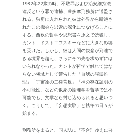
1932年22歳の時、不敬罪および治安維持法
違反という罪で逮捕、豊多摩刑務所に送監さ
れる。独房に入れられた彼は外界から断絶さ
れたこの機会を思索の深化につなげることに
する。西欧の哲学や思想書を原文で読破し、
カント、ドストエフスキーなどに大きな影響
を受けた。しかし、彼は人間の観念が到達で
きる境界を超え、さらにその先を求めずには
いられなかった。カントが哲学で触れてはな
らない領域として警告した「自我の誤謬推
理」「宇宙論の二律背反」「神の存在証明の
不可能性」などの仮象の論理学を哲学では不
可能でも、文学なら封じ込められると思いつ
く。こうして、「妄想実験」と執筆の日々が
始まる。
刑務所を出ると、同人誌に『不合理ゆえに吾