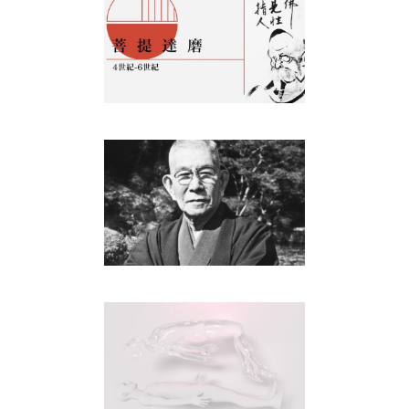
菩提達磨
People
中村天風
People
ロバート・Ａ・モンロー
People