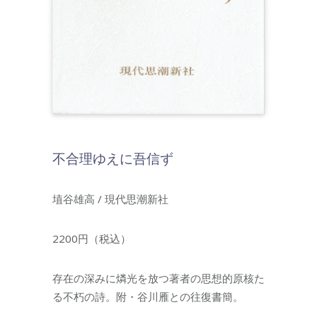
不合理ゆえに吾信ず
埴谷雄高 / 現代思潮新社
2200円（税込）
存在の深みに燐光を放つ著者の思想的原核た
る不朽の詩。附・谷川雁との往復書簡。