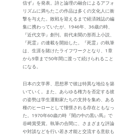
信ず』を発表。詩と論理の融合によるアフォ
リズムに満ちたこの作品は多くの文化人に衝
撃を与えた。敗戦を迎えるまで経済雑誌の編
集に携わっていたが、1946年、36歳の時、
『近代文学』創刊。前代未聞の形而上小説、
『死霊』の連載を開始した。『死霊』の執筆
は、生涯を賭けたライフワークとなり、1章
から9章まで50年間に渡って続けられること
になる。
日本の文学界、思想界で彼は特異な地位を築
いていく。また、あらゆる権力を否定する彼
の姿勢は学生運動家たちの支持を集め、ある
種のヒーローとして憧憬される存在ともなっ
た。1970年60歳の時『闇の中の黒い馬』で
谷崎賞受賞。執筆の合間に、さまざまな評論
や対談などを行い若き才能と交流する意欲も