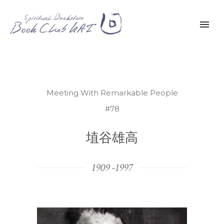
Meeting With Remarkable People
#78
埴谷雄高
1909 -1997