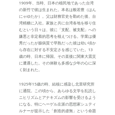
1909年、当時、日本の植民地であった台湾
の新竹で彼は生まれた。本名は般若豊（はん
にゃゆたか）。父は財務官史を勤めた後、台
湾精糖に入社。家族と共に台湾各地を移り住
むという日々は、彼に「支配、被支配」への
嫌悪と非定着的思考を植えつける。学業は優
秀だったが腺病質で早熟だった彼は幼い頃か
ら存在に対する不安定さを感じていた。13
歳の時、日本に帰国。その直後に関東大震災
に遭遇した。その体験も多感な少年の心に深
く刻まれた。
1925年15歳の時、結核に感染し北里研究所
に通院。この頃から、あらゆる文学を乱読し
ニヒリズムとアナキズムの影響を受けるよう
になる。特にヘーゲル左派の思想家シュティ
ルナーが提示した「創造的虚無」という命題