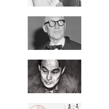
ル・コルビュジエ
People
埴谷雄高
People