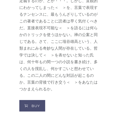
定義するのか、とか・・・。しかし、直観的
にわかってしまった＜ ＞を、言葉で表現す
るナンセンスに、最もうんざりしているのが
この著者であることに読者は早く気付くべき
だ。直接表現不可能な＜ ＞を語るには何ら
かのトリックを使うほかない。禅の公案と同
じである。さて、ここに埴谷雄高という、人
類まれにみる奇妙な人間が存在している。哲
学では決して＜ ＞を表せないと知った氏
は、何十年もの間一つの小説を書き続け、多
くの人を撹乱し、何かすごいと想わせてい
る。この二人の間にどんな対話が起こるの
か。言葉の背後で行き交う＜ ＞をあなたは
つかまえられるか。
BUY