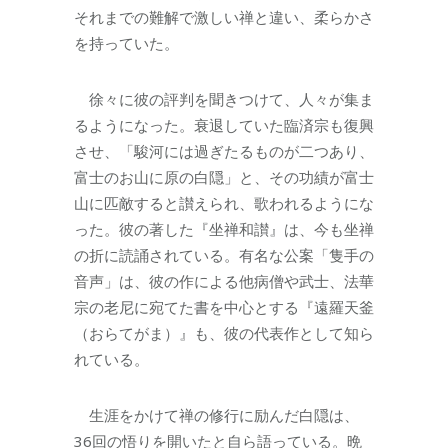
それまでの難解で激しい禅と違い、柔らかさ
を持っていた。
徐々に彼の評判を聞きつけて、人々が集ま
るようになった。衰退していた臨済宗も復興
させ、「駿河には過ぎたるものが二つあり、
富士のお山に原の白隠」と、その功績が富士
山に匹敵すると讃えられ、歌われるようにな
った。彼の著した『坐禅和讃』は、今も坐禅
の折に読誦されている。有名な公案「隻手の
音声」は、彼の作による他病僧や武士、法華
宗の老尼に宛てた書を中心とする『遠羅天釜
（おらてがま）』も、彼の代表作として知ら
れている。
生涯をかけて禅の修行に励んだ白隠は、
36回の悟りを開いたと自ら語っている。晩