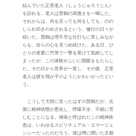
結んでいた正受老人（しょうじゅろうじん）
を訪れる。老人は慧鶴の高慢さを一喝した。
それからは、何を言っても何をしても、のの
しられ叩きのめされるという、修行の日々が
続いた。慧鶴は理不尽な仕打ちに苦しみなが
らも、自らの心を見つめ続けた。ある日、ひ
とりの老婆に竹箒で一撃を受けて気絶してし
まったが、この体験がふいに開眼をもたらし
た。その日から世界が一変し、その後、正受
老人は彼を我が子のようにかわいがったとい
う。
こうして大悟に至ったはずの慧鶴だが、次
第に精神状態が悪化し、呼吸不全、不眠に苦
しむことになる。禅病と呼ばれたこの精神疾
患は、いわゆるスピリチュアル・エマージェ
ンシーだったのだろう。彼は噂に聞いた京都