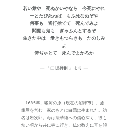
若い衆や 死ぬかいやなら 今死にやれ
一とたび死ねば もふ死なぬぞや
何事も 皆打捨てて 死んでみよ
閻魔も鬼も ぎゃふんとするぞ
生きた中は 憂きもつらきも たのしみ
よ
侍ぢゃとて 死んでよかろか
― 『白隠禅師』より ―
1685年、駿河の原（現在の沼津市）、旅
籠屋を営む一家のもとに白隠は生まれた。幼
名は岩次郎。母は法華経への信心深く、彼も
幼い頃から共に寺に行き、仏の教えに耳を傾