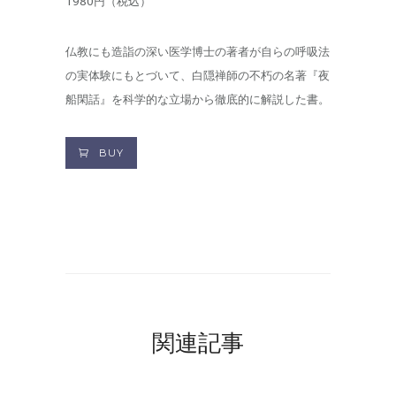
1980円（税込）
仏教にも造詣の深い医学博士の著者が自らの呼吸法
の実体験にもとづいて、白隠禅師の不朽の名著『夜
船閑話』を科学的な立場から徹底的に解説した書。
BUY
関連記事