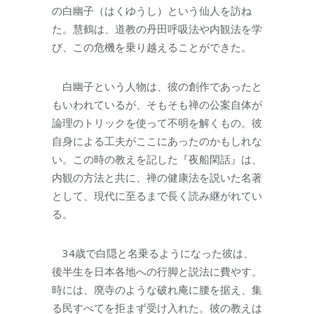
の白幽子（はくゆうし）という仙人を訪ね
た。慧鶴は、道教の丹田呼吸法や内観法を学
び、この危機を乗り越えることができた。
白幽子という人物は、彼の創作であったと
もいわれているが、そもそも禅の公案自体が
論理のトリックを使って不明を解くもの。彼
自身による工夫がここにあったのかもしれな
い。この時の教えを記した『夜船閑話』は、
内観の方法と共に、禅の健康法を説いた名著
として、現代に至るまで長く読み継がれてい
る。
34歳で白隠と名乗るようになった彼は、
後半生を日本各地への行脚と説法に費やす。
時には、廃寺のような破れ庵に腰を据え、集
る民すべてを拒まず受け入れた。彼の教えは