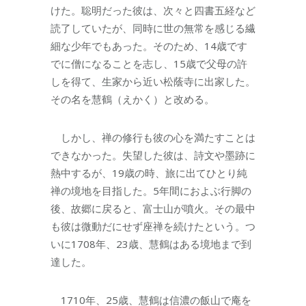
けた。聡明だった彼は、次々と四書五経など
読了していたが、同時に世の無常を感じる繊
細な少年でもあった。そのため、14歳です
でに僧になることを志し、15歳で父母の許
しを得て、生家から近い松蔭寺に出家した。
その名を慧鶴（えかく）と改める。
しかし、禅の修行も彼の心を満たすことは
できなかった。失望した彼は、詩文や墨跡に
熱中するが、19歳の時、旅に出てひとり純
禅の境地を目指した。5年間におよぶ行脚の
後、故郷に戻ると、富士山が噴火。その最中
も彼は微動だにせず座禅を続けたという。つ
いに1708年、23歳、慧鶴はある境地まで到
達した。
1710年、25歳、慧鶴は信濃の飯山で庵を