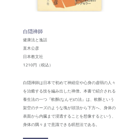
白隠禅師
健康法と逸話
直木公彦
日本教文社
1210円（税込）
白隠禅師は日本で初めて神経症や心身の虚弱の人々
を治癒する技を編み出した禅僧。本書で紹介される
養生法の一つ『軟酥(なんそ)の法』は、軟酥という
架空のチーズのような塊が頭頂から下方へ、身体の
表面から内臓まで浸透することを想像するという、
身体の隅々まで意識できる瞑想法である。