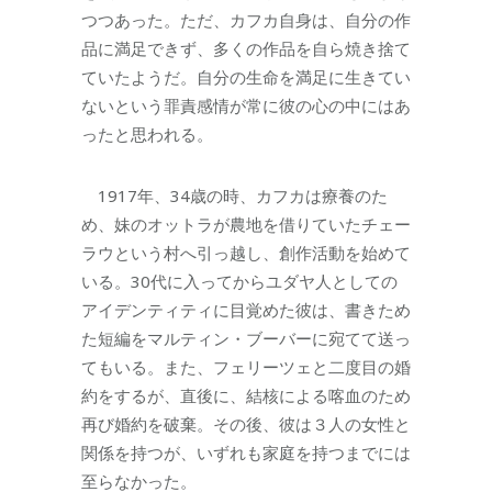
つつあった。ただ、カフカ自身は、自分の作
品に満足できず、多くの作品を自ら焼き捨て
ていたようだ。自分の生命を満足に生きてい
ないという罪責感情が常に彼の心の中にはあ
ったと思われる。
1917年、34歳の時、カフカは療養のた
め、妹のオットラが農地を借りていたチェー
ラウという村へ引っ越し、創作活動を始めて
いる。30代に入ってからユダヤ人としての
アイデンティティに目覚めた彼は、書きため
た短編をマルティン・ブーバーに宛てて送っ
てもいる。また、フェリーツェと二度目の婚
約をするが、直後に、結核による喀血のため
再び婚約を破棄。その後、彼は３人の女性と
関係を持つが、いずれも家庭を持つまでには
至らなかった。