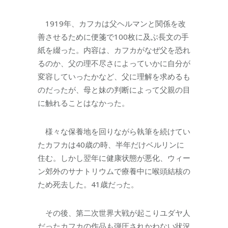
1919年、カフカは父ヘルマンと関係を改
善させるために便箋で100枚に及ぶ長文の手
紙を綴った。内容は、カフカがなぜ父を恐れ
るのか、父の理不尽さによっていかに自分が
変容していったかなど、父に理解を求めるも
のだったが、母と妹の判断によって父親の目
に触れることはなかった。
様々な保養地を回りながら執筆を続けてい
たカフカは40歳の時、半年だけベルリンに
住む。しかし翌年に健康状態が悪化、ウィー
ン郊外のサナトリウムで療養中に喉頭結核の
ため死去した。41歳だった。
その後、第二次世界大戦が起こりユダヤ人
だったカフカの作品も弾圧されかねない状況