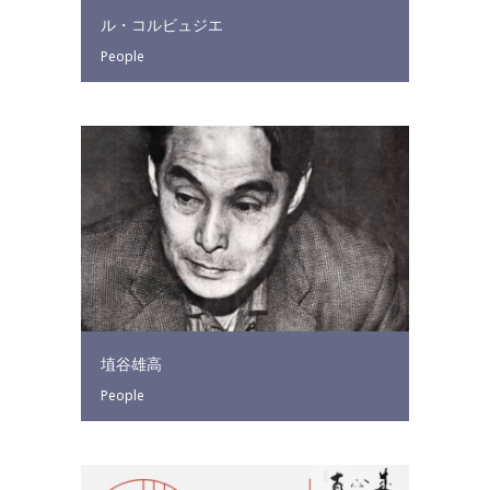
ル・コルビュジエ
People
埴谷雄高
People