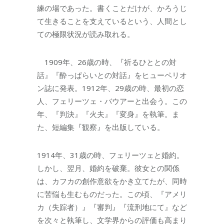
練の場であった。書くことだけが、かろうじ
て生きることを支えているという、人間とし
ての極限状況が読み取れる。
1909年、26歳の時、『祈るひととの対
話』『酔っぱらいとの対話』をヒューペリオ
ン誌に発表。1912年、29歳の時、最初の恋
人、フェリーツェ・バウアーと出会う。この
年、『判決』『火夫』『変身』を執筆。ま
た、短編集『観察』を出版している。
1914年、31歳の時、フェリーツェと婚約。
しかし、翌月、婚約を破棄。彼女との関係
は、カフカの創作意欲をかき立てたが、同時
に苦悩も生むものだった。この頃、『アメリ
カ（失踪者）』『審判』『流刑地にて』など
を次々と執筆し、文学界からの評価も高まり